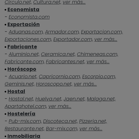
Circulo.net,
Cultura.net,
ver más...
Economista
-
Economista.com
Exportación
-
Aduanas.com,
Armador.com,
Exportacion.com,
Exportaciones.com,
Exportador.com,
ver más...
Fabricante
-
Aluminio.net,
Ceramica.net,
Chimeneas.com,
Fabricante.com,
Fabricantes.net,
ver más...
Horóscopo
-
Acuario.net,
Capricornio.com,
Escorpio.com,
Geminis.net,
Horoscopo.net,
ver más...
Hostal
-
Hostal.net,
Huelva.net,
Jaen.net,
Malaga.net,
Apartahotel.com,
ver más...
Hostelería
-
Pub-mix.com,
Discoteca.net,
Pizzeria.net,
Restaurante.net,
Bar-mix.com,
ver más...
Inmobiliaria