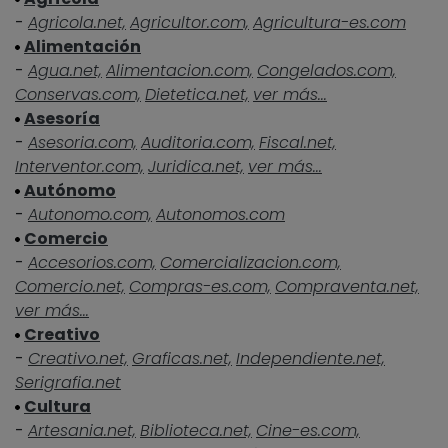
-
Agricola.net,
Agricultor.com,
Agricultura-es.com
Alimentación
-
Agua.net,
Alimentacion.com,
Congelados.com,
Conservas.com,
Dietetica.net,
ver más...
Asesoría
-
Asesoria.com,
Auditoria.com,
Fiscal.net,
Interventor.com,
Juridica.net,
ver más...
Autónomo
-
Autonomo.com,
Autonomos.com
Comercio
-
Accesorios.com,
Comercializacion.com,
Comercio.net,
Compras-es.com,
Compraventa.net,
ver más...
Creativo
-
Creativo.net,
Graficas.net,
Independiente.net,
Serigrafia.net
Cultura
-
Artesania.net,
Biblioteca.net,
Cine-es.com,