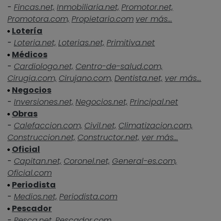
-
Fincas.net,
Inmobiliaria.net,
Promotor.net,
Promotora.com,
Propietario.com
ver más...
Lotería
-
Loteria.net,
Loterias.net,
Primitiva.net
Médicos
-
Cardiologo.net,
Centro-de-salud.com,
Cirugia.com,
Cirujano.com,
Dentista.net,
ver más...
Negocios
-
Inversiones.net,
Negocios.net,
Principal.net
Obras
-
Calefaccion.com,
Civil.net,
Climatizacion.com,
Construccion.net,
Constructor.net,
ver más...
Oficial
-
Capitan.net,
Coronel.net,
General-es.com,
Oficial.com
Periodista
-
Medios.net,
Periodista.com
Pescador
-
Pesca.net,
Pescador.com