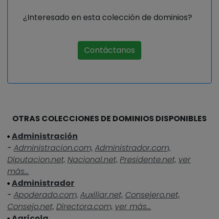
¿Interesado en esta colección de dominios?
Contáctanos
OTRAS COLECCIONES DE DOMINIOS DISPONIBLES
Administración
-
Administracion.com,
Administrador.com,
Diputacion.net,
Nacional.net,
Presidente.net,
ver
más...
Administrador
-
Apoderado.com,
Auxiliar.net,
Consejero.net,
Consejo.net,
Directora.com,
ver más...
Agrícola